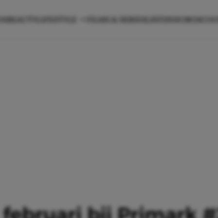
ON
BEAUTY
LIFESTYLE
FILMS & SERIES
LIEFDE
HOROSCO
n februari bij Primark 