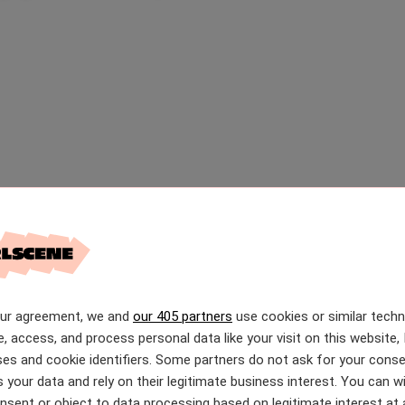
our agreement, we and
our 405 partners
use cookies or similar tech
e, access, and process personal data like your visit on this website, 
es and cookie identifiers. Some partners do not ask for your conse
 your data and rely on their legitimate business interest. You can 
nsent or object to data processing based on legitimate interest at 