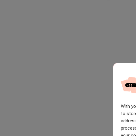
With y
to stor
address
process
your co