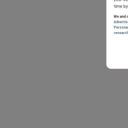
time by
We and o
Adverti
Persona
researc