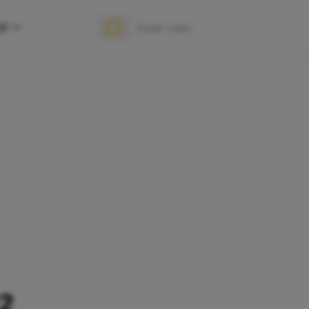
OP
Zoek naar:
Zoeken
#2