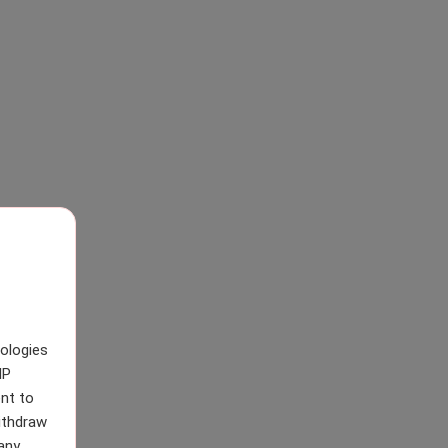
nologies
IP
nt to
withdraw
any