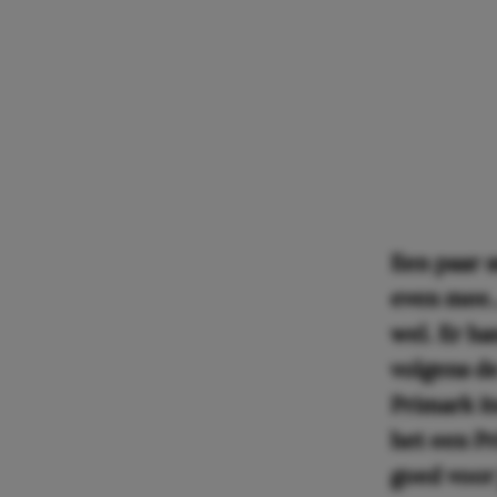
Een paar s
even mee… 
wel. Er h
volgens de
Primark it
het een Pr
goed voor