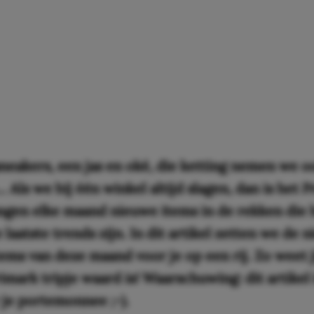
neakers, een jas en oké, die ketting nemen we o
Als we bij één winkel altijd slagen, dan is het 
angen elke maand nieuwe items in de rekken die
 laatste trends zijn. In dit artikel zetten we de 
ems van deze maand voor je op een rij. Zo weet jij
imark tripje waard is! Waarschuwing: dit artikel 
 je portemonnee ;-).