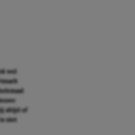
ok wel
Primark
 helemaal
nieuwe
 altijd of
is niet