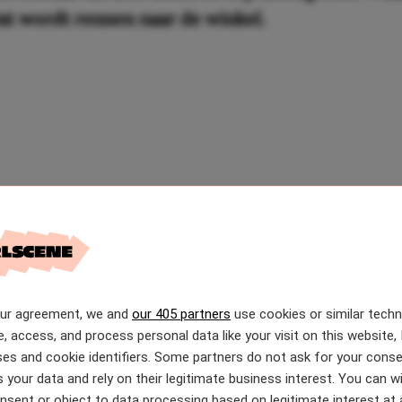
at wordt rennen naar de winkel.
our agreement, we and
our 405 partners
use cookies or similar tech
e, access, and process personal data like your visit on this website, 
es and cookie identifiers. Some partners do not ask for your conse
 your data and rely on their legitimate business interest. You can 
nsent or object to data processing based on legitimate interest at 