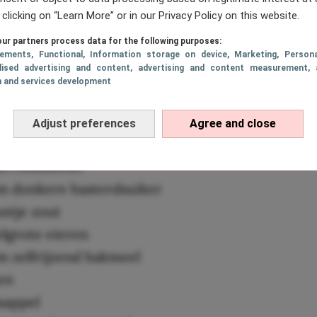
 clicking on “Learn More” or in our Privacy Policy on this website.
ur partners process data for the following purposes:
: roze chocolade-citrustaart
sements
, Functional
, Information storage on device
, Marketing
, Persona
lised advertising and content, advertising and content measurement, 
h and services development
 nodig voor een taart voor 12 personen:
Adjust preferences
Agree and close
am extra pure chocolade
am roomboter
am donkere basterdsuiker
ntje zout
elgrote eieren
m zelfrijzend bakmeel
en
sappel