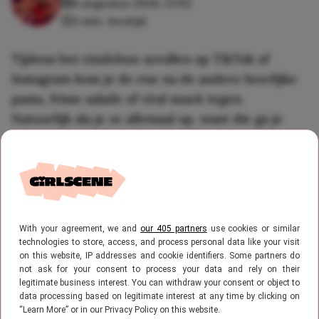
6 augustus 2026, 13:05
3 min. leestijd
Tijdens het eindeloze scrollen op TikTok of
Instagram kom je de ene na de andere heerlijke
pasta, frisse salade of viral snack tegen.
Natuurlijk sla je ze allemaal op, want die ga je
echt nog een keer maken. Maar zodra je
daadwerkelijk in de keuken staat, is dat ene
recept opeens nergens meer te bekennen.
Foetsie, van de aardbodem verdwenen. Gelukkig
is daar nu een oplossing voor!
With your agreement, we and
our 405 partners
use cookies or similar
technologies to store, access, and process personal data like your visit
on this website, IP addresses and cookie identifiers. Some partners do
not ask for your consent to process your data and rely on their
legitimate business interest. You can withdraw your consent or object to
data processing based on legitimate interest at any time by clicking on
“Learn More” or in our Privacy Policy on this website.