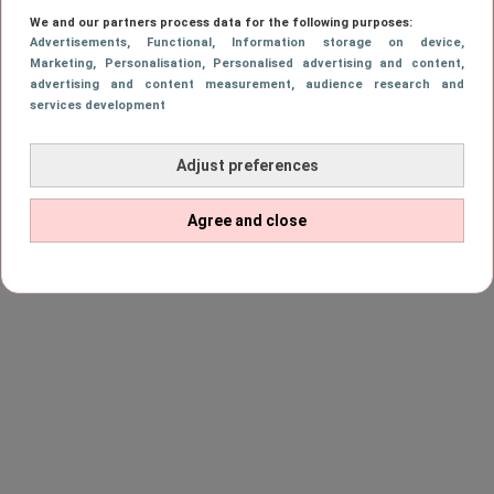
We and our partners process data for the following purposes:
Advertisements
, Functional
, Information storage on device
,
Marketing
, Personalisation
, Personalised advertising and content,
advertising and content measurement, audience research and
services development
Double-breasted blazer | € 29,99
Adjust preferences
Agree and close