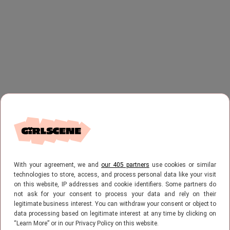
With your agreement, we and
our 405 partners
use cookies or similar
technologies to store, access, and process personal data like your visit
on this website, IP addresses and cookie identifiers. Some partners do
not ask for your consent to process your data and rely on their
legitimate business interest. You can withdraw your consent or object to
data processing based on legitimate interest at any time by clicking on
“Learn More” or in our Privacy Policy on this website.