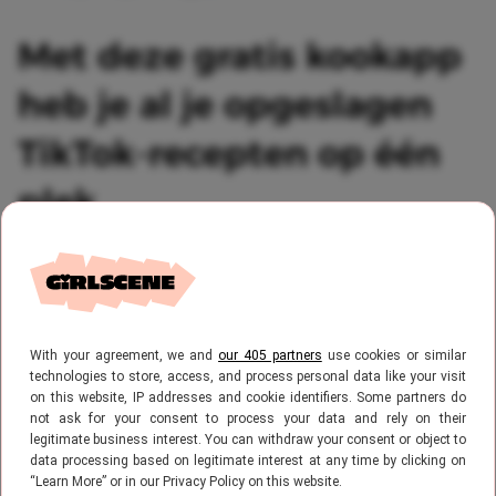
Met deze gratis kookapp
heb je al je opgeslagen
TikTok-recepten op één
plek
Senait Haile
6 augustus 2026, 13:05
3 min. leestijd
With your agreement, we and
our 405 partners
use cookies or similar
technologies to store, access, and process personal data like your visit
Tijdens het eindeloze scrollen op TikTok of
on this website, IP addresses and cookie identifiers. Some partners do
Instagram kom je de ene na de andere heerlijke
not ask for your consent to process your data and rely on their
legitimate business interest. You can withdraw your consent or object to
pasta, frisse salade of viral snack tegen.
data processing based on legitimate interest at any time by clicking on
Natuurlijk sla je ze allemaal op, want die ga je
“Learn More” or in our Privacy Policy on this website.