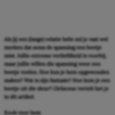
Als jij een (lange) relatie hebt zul je vast wel
merken dat soms de spanning een beetje
mist. Jullie extreme verliefdheid is voorbij,
maar jullie willen die spanning weer een
beetje voelen. Hoe kun je hem opgewonden
maken? Wat is zijn fantasie? Hoe kom je een
beetje uit die sleur? Girlscene vertelt het je
in dit artikel.
Kook voor hem