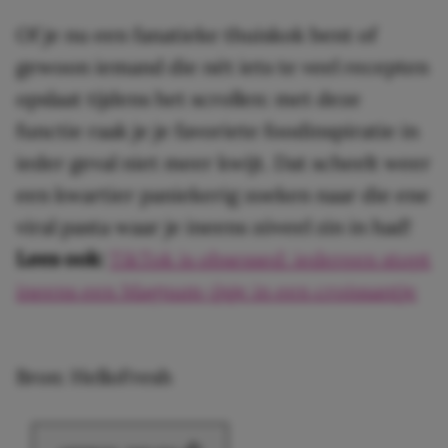
Of je nu een fanatieke thuiskok bent of
gewoon iemand die nét iets te veel recepten
opslaat tijdens het scrollen: met deze
functie raak je je favoriete foodinspiratie in
ieder geval niet meer kwijt. Dat scheelt weer
een kwartier paniekerig zoeken naar die ene
viral pasta waar je ineens zóveel zin in had!
Lees ook:
TikTok is obsessed: iedereen stopt
ineens een Magnum-ijsje in een croissantje
Bron: HelloFresh