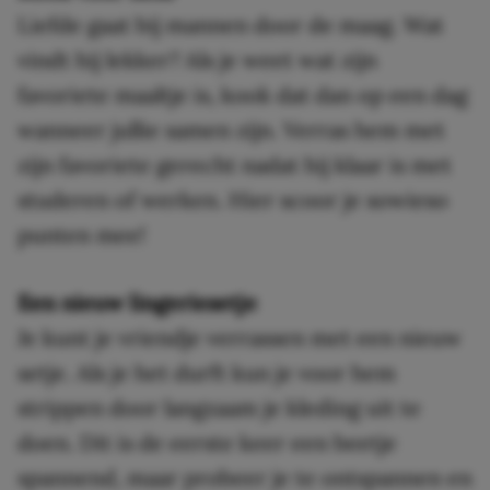
Liefde gaat bij mannen door de maag. Wat
vindt hij lekker? Als je weet wat zijn
favoriete maaltje is, kook dat dan op een dag
wanneer jullie samen zijn. Verras hem met
zijn favoriete gerecht nadat hij klaar is met
studeren of werken. Hier scoor je sowieso
punten mee!
Een nieuw lingeriesetje
Je kunt je vriendje verrassen met een nieuw
setje. Als je het durft kun je voor hem
strippen door langzaam je kleding uit te
doen. Dit is de eerste keer een beetje
spannend, maar probeer je te ontspannen en