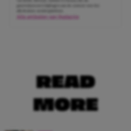
van liefde, lifestyle, fashion en beauty die als
gastredacteuren bijdragen aan de content voor het
allerleukste meidenplatform.
Alle artikelen van Redactie
READ
MORE