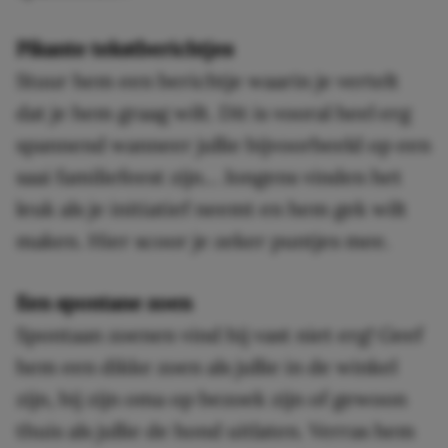
Pikante tekstberichtjes
Stuur hem een berichtje waarin je vertelt
dat je hem graag wilt. Dit is vooral heel erg
spannend wanneer jullie bijvoorbeeld op een
saai familiefeest zijn… Jongens vinden het
leuk als je initiatief neemt en hem gek wilt
maken. Hier scoor je zeker puntjes mee.
Een spontane zoen
Spontaan zoenen vind hij vast niet erg! Geef
hem een dikke zoen als jullie in de winkel
zijn, bij zijn oma op bezoek zijn of gewoon
thuis als jullie de hond uitlaten. Verras hem