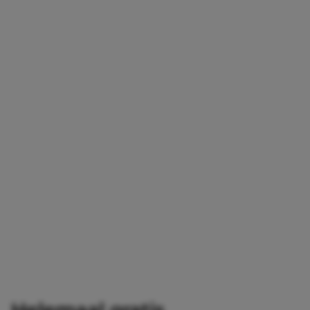
Helemaal gratis