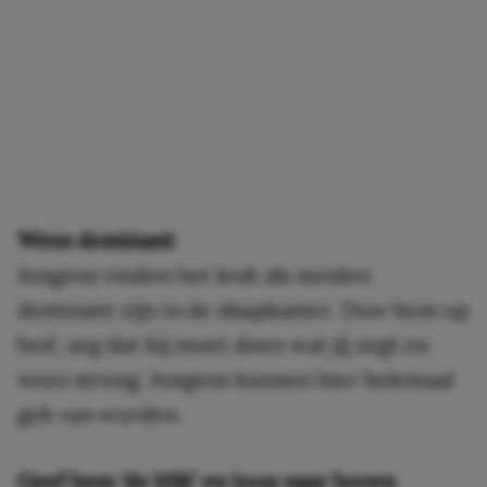
Wees dominant
Jongens vinden het leuk als meiden
dominant zijn in de slaapkamer. Duw hem op
bed, zeg dat hij moet doen wat jij zegt en
wees streng. Jongens kunnen hier helemaal
gek van worden.
Geef hem ‘de blik’ en loop naar boven