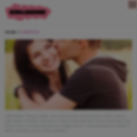
Direct naar content
HOME
LIFESTYLE
Afbeelding: Young couple, man and woman embracing in a field. sunset,
high spikes of grass. brunette woman with long hair. a man with short hair,
brown hair. a woman dressed in a bright dress. a man dressed in a black T-
shirt. romantic scene. shot outdoors.