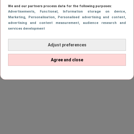
is daar nu een oplossing voor!
We and our partners process data for the following purposes:
Advertisements
, Functional
, Information storage on device
,
Marketing
, Personalisation
, Personalised advertising and content,
advertising and content measurement, audience research and
services development
Adjust preferences
Agree and close