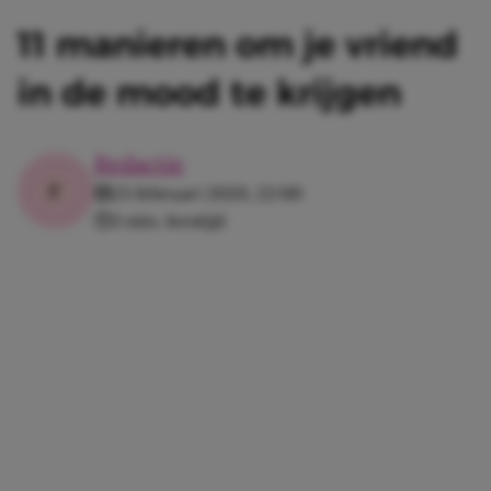
11 manieren om je vriend
in de mood te krijgen
Redactie
23 februari 2020, 22:00
3 min. leestijd