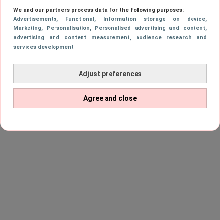
app waarmee je al je favoriete recepten op
We and our partners process data for the following purposes:
Advertisements
, Functional
, Information storage on device
,
één plek bewaart. Of het recept nu
Marketing
, Personalisation
, Personalised advertising and content,
advertising and content measurement, audience research and
afkomstig is van TikTok, Instagram,
services development
YouTube of een receptenwebsite, de app zet
alles automatisch om in een overzichtelijk
Adjust preferences
recept.
Agree and close