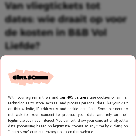
Van vliegtickets tot
dates: wie draait op voor
de kosten in B&B Vol
Liefde?
Chloë Houtveen
8 augustus 2026, 09:50
3 min. leestijd
Boodschappen, diners en meer spontane
With your agreement, we and
our 405 partners
use cookies or similar
technologies to store, access, and process personal data like your visit
uitgaven: de B&B-eigenaren hebben het maar
on this website, IP addresses and cookie identifiers. Some partners do
druk. Ze willen hun dates natuurlijk helemaal in
not ask for your consent to process your data and rely on their
legitimate business interest. You can withdraw your consent or object to
de watten leggen en daar zit wel een prijskaartje
data processing based on legitimate interest at any time by clicking on
aan. Betalen ze dit ook helemaal zelf, of doet
“Learn More” or in our Privacy Policy on this website.