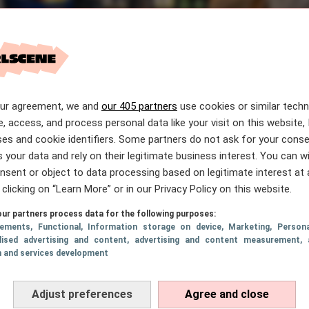
 oktober 2023, 14:39
21 september 2023, 15:
LIFESTYLE
 beste tijd om je
Word jij ook altijd
appen te gaan doen
gecontroleerd bij de
our agreement, we and
our 405 partners
use cookies or similar tech
zelfscankassa? Dit is
e, access, and process personal data like your visit on this website, 
es and cookie identifiers. Some partners do not ask for your conse
 your data and rely on their legitimate business interest. You can 
nsent or object to data processing based on legitimate interest at 
 clicking on “Learn More” or in our Privacy Policy on this website.
ur partners process data for the following purposes:
sements
, Functional
, Information storage on device
, Marketing
, Persona
lised advertising and content, advertising and content measurement, 
h and services development
6 maart 2022, 15:00
7 januari 2022, 09:00
LIFESTYLE
Adjust preferences
Agree and close
j deze pepermolen-
Deze 10 dingen herken j