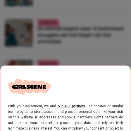
LIFESTYLE
De ellende begint weer: 6 herkenbare
struggles aan het begin van het
schooljaar
LIFESTYLE
Zenuwachtig voor je eerste
schooldag? Girlscene heeft dé
perfecte tip voor een geslaagde start
LIFESTYLE
With your agreement, we and
our 405 partners
use cookies or similar
Deze dingen herken jij sowieso als je
technologies to store, access, and process personal data like your visit
al besties bent vanaf de basisschool
on this website, IP addresses and cookie identifiers. Some partners do
not ask for your consent to process your data and rely on their
legitimate business interest. You can withdraw your consent or object to