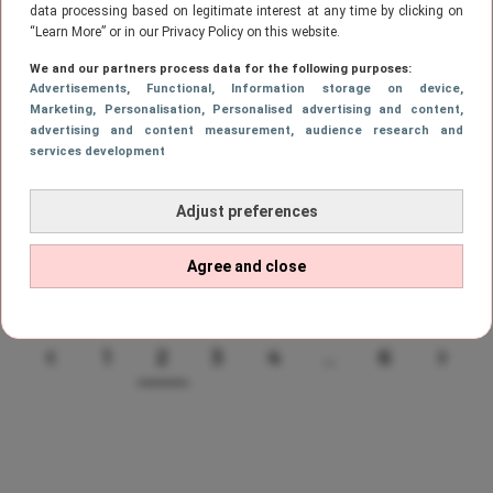
data processing based on legitimate interest at any time by clicking on
“Learn More” or in our Privacy Policy on this website.
LIFESTYLE
We and our partners process data for the following purposes:
Back to School: Met deze apps wordt
Advertisements
, Functional
, Information storage on device
,
jouw iPhone je beste studiemaatje
Marketing
, Personalisation
, Personalised advertising and content,
advertising and content measurement, audience research and
services development
LIFESTYLE
Adjust preferences
Hoe schrijf je een stagerapport?
Agree and close
1
2
3
4
…
6
VORIGE
PAGE
Page
PAGE
PAGE
PAGE
VOL