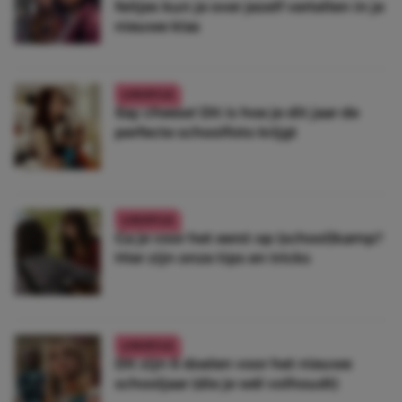
feitjes kun je over jezelf vertellen in je
nieuwe klas
LIFESTYLE
Say cheese! Dit is hoe je dit jaar de
perfecte schoolfoto krijgt
LIFESTYLE
Ga je voor het eerst op (school)kamp?
Hier zijn onze tips en tricks
LIFESTYLE
Dit zijn 6 doelen voor het nieuwe
schooljaar (die je wél volhoudt)