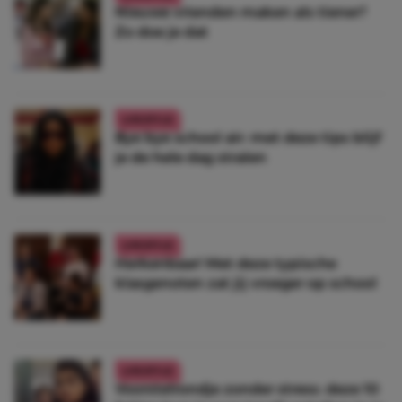
Nieuwe vrienden maken als tiener?
Zo doe je dat
LIFESTYLE
Bye bye school air: met deze tips blijf
je de hele dag stralen
LIFESTYLE
Herkenbaar! Met deze typische
klasgenoten zat jij vroeger op school
LIFESTYLE
Voorstelrondje zonder stress: deze 10