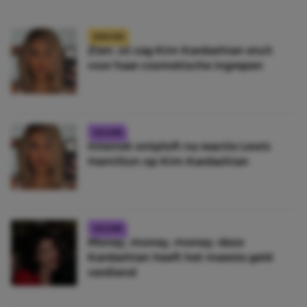
NIEUWS
Zien: zó zag Kim Kardashian eruit
voor haar cosmetische ingrepen
CELEBS
Internet ontploft na reactie Lewis
Hamilton op Kim Kardashian
CELEBS
Money, money, money: deze
Kardashian heeft het meeste geld
verdiend