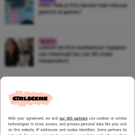
OMG! Heb je Kris Jenner haar nieuwe
gezicht al gezien?
BEAUTY
Lokken als Kim Kardashian: kappers
zijn helemaal fan van dit virale
haarproduct
FASHION
Heel cute: de samenwerking van
SKIMS met Lana Del Rey wil je
hebben
With your agreement, we and
our 405 partners
use cookies or similar
technologies to store, access, and process personal data like your visit
CELEBS
on this website, IP addresses and cookie identifiers. Some partners do
Bingen: Kardashians krijgen