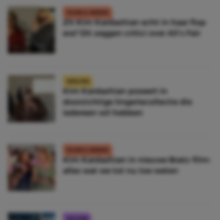
FILMS & SERIES
Zit Kim Kardashian echt in haar flop
era? Dit zeggen critici over All’s Fair
NIEUWS
Kim Kardashian poseert in
doorzichtige lingeriecollectie die
iedereen wil hebben
FILMS & SERIES
Kim Kardashian in nieuwe Bratz-film:
alles wat we tot nu toe weten
CELEBS