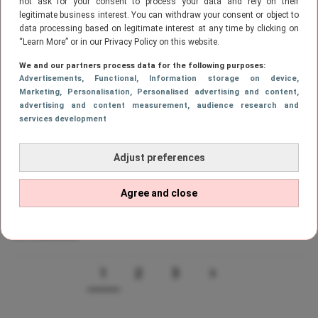
not ask for your consent to process your data and rely on their
binnenkort een 3-delige
legitimate business interest. You can withdraw your consent or object to
documentaire
data processing based on legitimate interest at any time by clicking on
“Learn More” or in our Privacy Policy on this website.
We and our partners process data for the following purposes:
CELEBS
Advertisements
, Functional
, Information storage on device
,
Zien! Kim Kardashian krijgt veel
Marketing
, Personalisation
, Personalised advertising and content,
kritiek op pikante fotoshoot
advertising and content measurement, audience research and
services development
Adjust preferences
CELEBS
Zien! Kim Kardashian verrast volgers
Agree and close
met foto zonder filters
1
2
3
Page
PAGE
PAGE
VOLGENDE