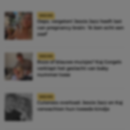
NIEUWS
Oeps, vergeten! Jessie Jazz heeft last
van pregnancy brain: ‘Ik ben echt een
zeef’
NIEUWS
Roze of blauwe muisjes? Kaj Gorgels
verklapt het geslacht van baby
nummer twee
NIEUWS
Cuteness overload: Jessie Jazz en Kaj
verwachten hun tweede kindje