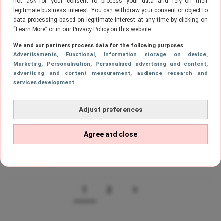
not ask for your consent to process your data and rely on their
met trots haar babybuik zien
legitimate business interest. You can withdraw your consent or object to
data processing based on legitimate interest at any time by clicking on
“Learn More” or in our Privacy Policy on this website.
We and our partners process data for the following purposes:
CELEBS
Advertisements
, Functional
, Information storage on device
,
Jessie Jazz en Kaj Gorgels in
Marketing
, Personalisation
, Personalised advertising and content,
verwachting van eerste kindje
advertising and content measurement, audience research and
services development
Adjust preferences
CELEBS
Jessie Jazz Vuijk openhartig in
Agree and close
podcast: ‘Ik ben een alcoholist’
1
2
Page
PAGE
VOLGENDE