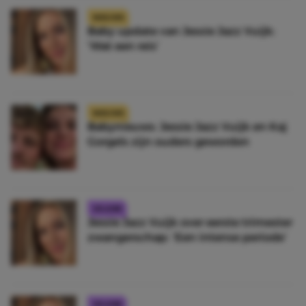
NIEUWS
Baby update van Jessie Jazz Vuijk:
‘Wat een reis’
NIEUWS
Babynieuws: Jessie Jazz Vuijk en Kaj
Gorgels zijn ouders geworden
CELEBS
Jessie Jazz Vuijk over eerste trimester
zwangerschap: ‘Een intense periode’
CELEBS