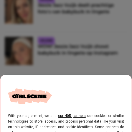
Jessie Jazz Vuijk deelt prachtige
foto’s van babybuik in lingerie
CELEBS
WOW! Jessie Jazz Vuijk showt
babybuik in lingerie op Instagram
CELEBS
Even binnenkijken! Dít is het knusse
huis van Jessie Jazz Vuijk op Ibiza
With your agreement, we and
our 405 partners
use cookies or similar
technologies to store, access, and process personal data like your visit
CELEBS
on this website, IP addresses and cookie identifiers. Some partners do
Zien! Zwangere Jessie Jazz Vuijk laat