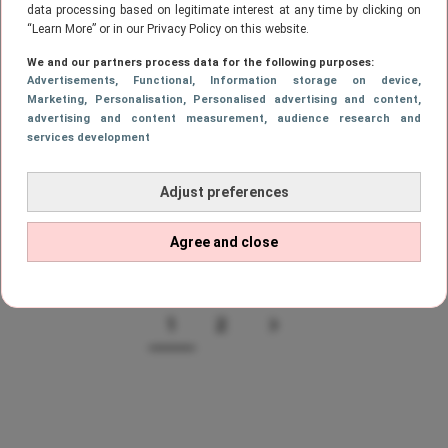
data processing based on legitimate interest at any time by clicking on
“Learn More” or in our Privacy Policy on this website.
REIZEN
We and our partners process data for the following purposes:
We’re going to Ibiza: 6 hotspots op
Advertisements
, Functional
, Information storage on device
,
Ibiza waar je zeker naartoe wilt
Marketing
, Personalisation
, Personalised advertising and content,
advertising and content measurement, audience research and
services development
LIFESTYLE
Adjust preferences
Goedkoop naar Ibiza? Met deze tips
kun jij met een low budget naar dit
Agree and close
eiland
1
2
Page
PAGE
VOLGENDE