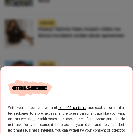
Ibiza
NIEUWS
Heavy! Jaimie Vaes moest video na
Ibizia incident onder druk opnemen
NIEUWS
Lil Kleine zit nu in het buitenland om
aan agressieproblemen te werken
CELEBS
With your agreement, we and
our 405 partners
use cookies or similar
Nog even blijven dromen: deze BN’ers
technologies to store, access, and process personal data like your visit
hebben allemaal een huis op Ibiza
on this website, IP addresses and cookie identifiers. Some partners do
not ask for your consent to process your data and rely on their
legitimate business interest. You can withdraw your consent or object to