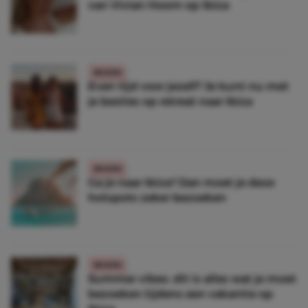
van Vivian Hoorn op Ibiza
REIZEN
Even tijd voor jezelf? Je kunt nu met
je besties op retreat naar Ibiza
REIZEN
Ga je naar Ibiza? Dan moet je deze
hotspots zeker bezoeken
REIZEN
Summer vibes: dit is alles wat je moet
bezoeken tijdens een vakantie op