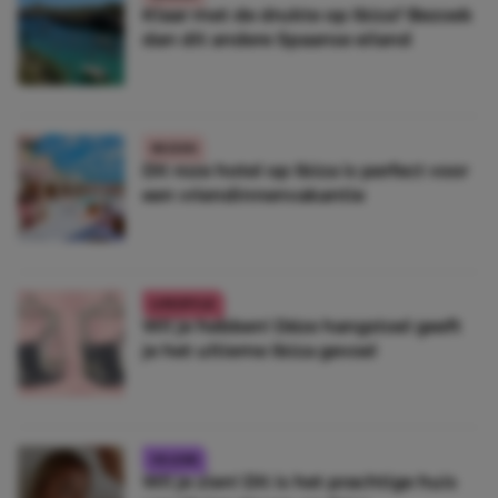
Klaar met de drukte op Ibiza? Bezoek
dan dít andere Spaanse eiland
REIZEN
Dit roze hotel op Ibiza is perfect voor
een vriendinnenvakantie
LIFESTYLE
Wil je hebben! Déze hangstoel geeft
je het ultieme Ibiza gevoel
CELEBS
Wil je zien! Dit is het prachtige huis