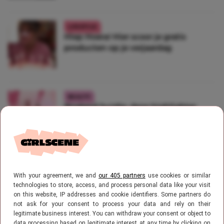
LIFESTYLE
Hiep Hoera! Hier scoor je gratis
producten op je verjaardag
BEAUTY
Stralend huidje: deze highlighter
stick van H&M is precies wat je nodig
hebt
FASHION
Dupe alert: deze top van H&M lijkt
With your agreement, we and
our 405 partners
use cookies or similar
technologies to store, access, and process personal data like your visit
precies op die van GANNI
on this website, IP addresses and cookie identifiers. Some partners do
not ask for your consent to process your data and rely on their
legitimate business interest. You can withdraw your consent or object to
data processing based on legitimate interest at any time by clicking on