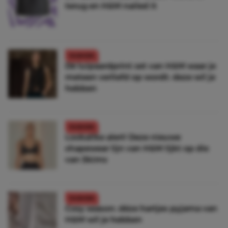
terug en H&M nailed it
FASHION
Dé luipaardprint set van H&M waar je
meteen verliefd op wordt: deze wil je
hebben
FASHION
Lookalike alert! Deze nieuwe
shapewear lijn van H&M lijkt op die
van Skims
FASHION
Cosy season: déze hartjes pyjama van
H&M wil je hebben