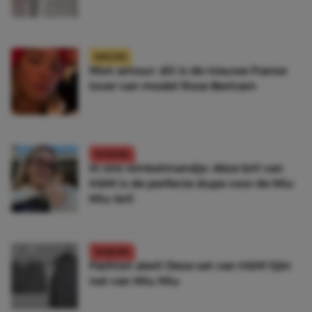
NIEUWS
Mon amour: dit is de nieuwe Franse
lover van model Rose Bertram
FASHION
In ons winkelmandje: déze bril van
H&M is de perfecte dupe voor de Miu
Miu-bril
FASHION
Fashion alert! Deze set van H&M lijkt
net van Miu Miu