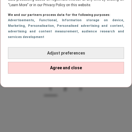
“Learn More” or in our Privacy Policy on this website.
FASHION
Deze H&M broek is een must-have
We and our partners process data for the following purposes:
voor jouw NYE-party
Advertisements
, Functional
, Information storage on device
,
Marketing
, Personalisation
, Personalised advertising and content,
advertising and content measurement, audience research and
services development
LIFESTYLE
Adjust preferences
Twinning is winning: deze trendy trui
voor je hond wil je hebben
Agree and close
1
2
Page
PAGE
VOLGENDE