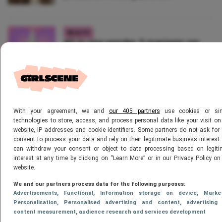
BEAUTY
All-in-one wonder: 5 manieren om
The Ordinary Glycolic Acid ook te
gebruiken
With your agreement, we and
our 405 partners
use cookies or sim
technologies to store, access, and process personal data like your visit on
website, IP addresses and cookie identifiers. Some partners do not ask for
consent to process your data and rely on their legitimate business interest
can withdraw your consent or object to data processing based on legiti
interest at any time by clicking on “Learn More” or in our Privacy Policy on
website.
We and our partners process data for the following purposes:
Advertisements
, Functional
, Information storage on device
, Marke
Personalisation
, Personalised advertising and content, advertising
content measurement, audience research and services development