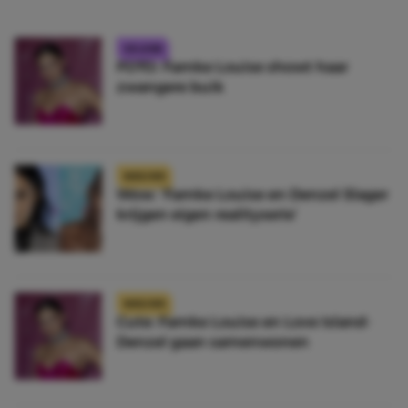
CELEBS
FOTO: Famke Louise showt haar
zwangere buik
NIEUWS
Wow: ‘Famke Louise en Denzel Slager
krijgen eigen realityserie’
NIEUWS
Cute: Famke Louise en Love Island-
Denzel gaan samenwonen