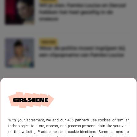
Wil je zien: Famke Louise en Denzel
hebben het heel gezellig in de
sneeuw
NIEUWS
Wow: de politie moest ingrijpen bij
een clipopname van Famke Louise
NIEUWS
Famke Louise geeft een update: hoe
zit het nu tussen haar en Denzel
Slager?
With your agreement, we and
our 405 partners
use cookies or similar
technologies to store, access, and process personal data like your visit
NIEUWS
on this website, IP addresses and cookie identifiers. Some partners do
Dus tóch: Famke Louise en Denzel