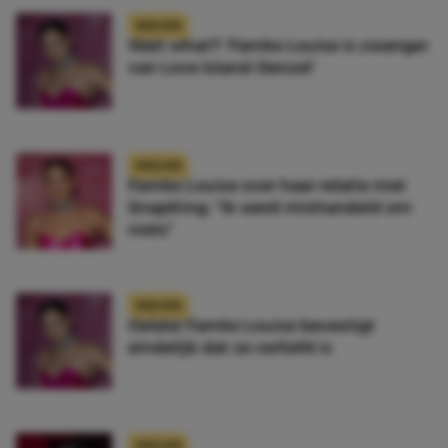
NIEUWS
Wait what?! ‘Famke Louise is zwanger
van Love Island-Denzel’
NIEUWS
Famke Louise over haar relatie met
SnapKing: “Ik werd mishandeld om
niets”
NIEUWS
Oelala! Famke Louise bevestigt
eindelijk dat ze verliefd is
NIEUWS