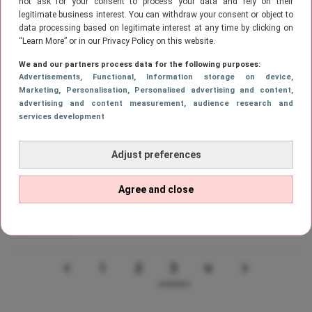
not ask for your consent to process your data and rely on their
Slager zijn aan het daten (en dit zijn
legitimate business interest. You can withdraw your consent or object to
de eerste foto’s)
data processing based on legitimate interest at any time by clicking on
“Learn More” or in our Privacy Policy on this website.
We and our partners process data for the following purposes:
NIEUWS
Advertisements
, Functional
, Information storage on device
,
In de documentaire van Famke
Marketing
, Personalisation
, Personalised advertising and content,
Louise zien we haar van een hele
advertising and content measurement, audience research and
services development
andere kant
Adjust preferences
CELEBS
Famke Louise heeft een nieuwe
Agree and close
vriend en dit is hem
1
2
3
4
VORIGE
PAGE
PAGE
Page
PAGE
VOLGEND