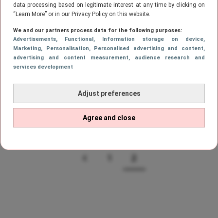
data processing based on legitimate interest at any time by clicking on
“Learn More” or in our Privacy Policy on this website.
CELEBS
We and our partners process data for the following purposes:
Blake Lively drinkt geen druppel
Advertisements
, Functional
, Information storage on device
,
alcohol meer en deelt haar gouden
Marketing
, Personalisation
, Personalised advertising and content,
tip
advertising and content measurement, audience research and
services development
NIEUWS
Adjust preferences
Gossip Girl-
ster Blake
Agree and close
Lively
neemt
afscheid
van haar
1
2
VORIGE
PAGE
Page
lange
lokken