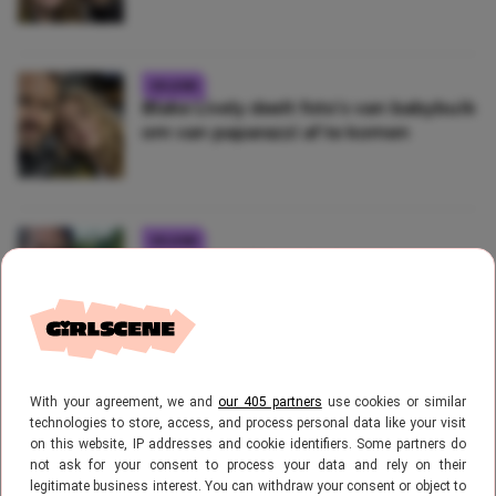
CELEBS
Blake Lively deelt foto’s van babybuik
om van paparazzi af te komen
CELEBS
Baby news! Blake Lively en Ryan
Reynolds verwachten vierde kindje
CELEBS
With your agreement, we and
our 405 partners
use cookies or similar
WOW! Déze lip combo droeg Blake
technologies to store, access, and process personal data like your visit
Lively tijdens het Met Gala!
on this website, IP addresses and cookie identifiers. Some partners do
not ask for your consent to process your data and rely on their
legitimate business interest. You can withdraw your consent or object to