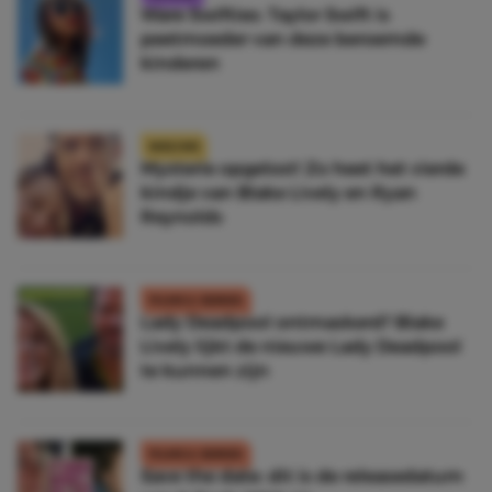
Ware Swifties: Taylor Swift is
peetmoeder van deze beroemde
kinderen
NIEUWS
Mysterie opgelost! Zo heet het vierde
kindje van Blake Lively en Ryan
Reynolds
FILMS & SERIES
Lady Deadpool ontmaskerd? Blake
Lively lijkt de nieuwe Lady Deadpool
te kunnen zijn
FILMS & SERIES
Save the date: dit is de releasedatum