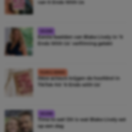
van It Ends With Us
CELEBS
Eerste beelden van Blake Lively in ‘It
Ends With Us’ verfilming gelekt
FILMS & SERIES
Déze acteurs krijgen de hoofdrol in
TikTok-hit ‘It Ends with Us’
CELEBS
Time to eat! Dit is wat Blake Lively eet
op een dag