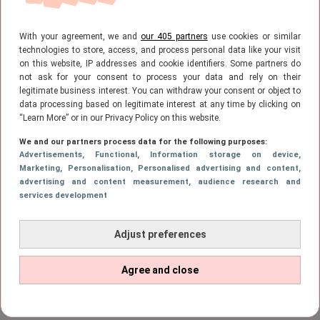
With your agreement, we and
our 405 partners
use cookies or similar
technologies to store, access, and process personal data like your visit
CELEBS
on this website, IP addresses and cookie identifiers. Some partners do
Time to eat! Dit is wat Billie Eilish eet
not ask for your consent to process your data and rely on their
op een dag!
legitimate business interest. You can withdraw your consent or object to
data processing based on legitimate interest at any time by clicking on
“Learn More” or in our Privacy Policy on this website.
We and our partners process data for the following purposes:
Advertisements
, Functional
, Information storage on device
,
Marketing
, Personalisation
, Personalised advertising and content,
advertising and content measurement, audience research and
services development
Adjust preferences
Agree and close