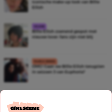
iconische make-up look van Billie
Eilish
CELEBS
Billie Eilish zoenend gespot met
nieuwe lover: fans zijn niet blij
FILMS & SERIES
OMG! Gaan we Billie Eilish terugzien
in seizoen 3 van Euphoria?
CELEBS
Billie Eilish onthult welke tatoeages
ze het mooiste vindt bij zichzelf