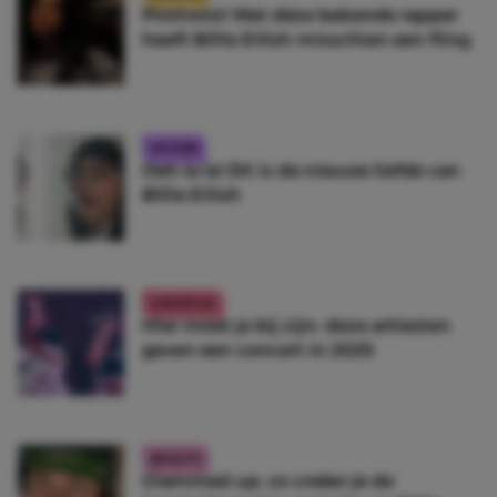
Plottwist! Met déze bekende rapper
heeft Billie Eilish misschien een fling
CELEBS
Oeh la la! Dit is de nieuwe liefde van
Billie Eilish
LIFESTYLE
Hier móet je bij zijn: deze artiesten
geven een concert in 2025
BEAUTY
Glammed up: zo creëer je de