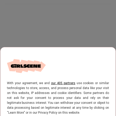
With your agreement, we and
our 405 partners
use cookies or similar
technologies to store, access, and process personal data like your visit
on this website, IP addresses and cookie identifiers. Some partners do
not ask for your consent to process your data and rely on their
legitimate business interest. You can withdraw your consent or object to
data processing based on legitimate interest at any time by clicking on
“Learn More” or in our Privacy Policy on this website.