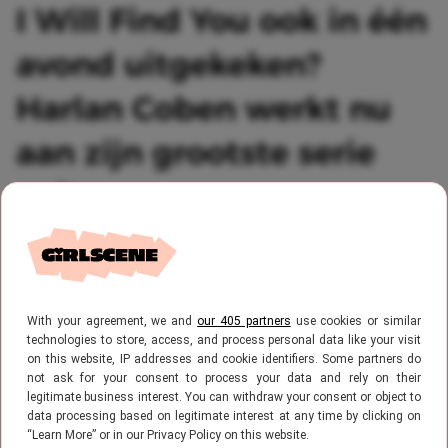
I Will Find You ook in één
avond uitgekeken?
Harlan Coben werkt nu
aan zijn grootste serie
ooit
Evi Boom
6 augustus 2026, 16:27
3 min. leestijd
With your agreement, we and
our 405 partners
use cookies or similar
technologies to store, access, and process personal data like your visit
on this website, IP addresses and cookie identifiers. Some partners do
Heb jij, net als ik, I Will Find You veel te snel
not ask for your consent to process your data and rely on their
uitgekeken? Dan hebben we gelukkig goed
legitimate business interest. You can withdraw your consent or object to
data processing based on legitimate interest at any time by clicking on
nieuws, want Netflix werkt alweer aan een
“Learn More” or in our Privacy Policy on this website.