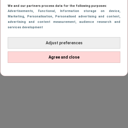
nieuwe serie van Harlan Coben! En dit kan
We and our partners process data for the following purposes:
zomaar eens zijn grootste serie tot nu toe
Advertisements
, Functional
, Information storage on device
,
worden.
Marketing
, Personalisation
, Personalised advertising and content,
advertising and content measurement, audience research and
services development
Adjust preferences
Agree and close