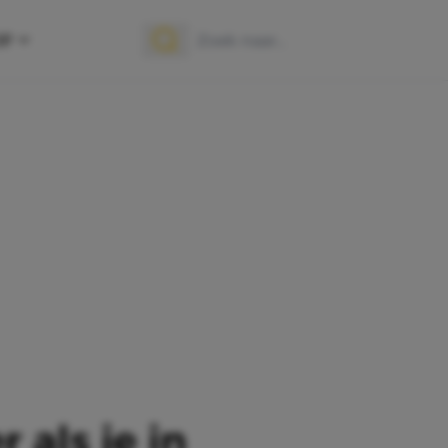
OP
Zoek naar:
Zoeken
 als je in