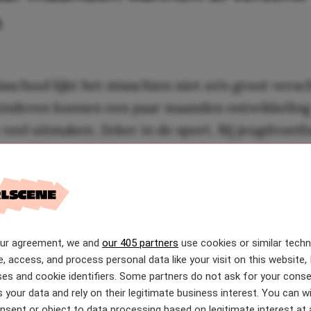
n
sschool lijkt het misschien niet zo’n groot versc
 kinderen kunnen een paar maanden ontwikkeling
 veel uitmaken. Zeker in de sport. Bij jeugdvoet
namelijk ingedeeld op geboortejaar. Daardoor 
ie aan het begin van het jaar zijn geboren terech
eams als kinderen die pas aan het eind van dat jaa
betekent dat sommige spelers bijna een jaar oude
noten! En op jonge leeftijd is dat best veel. Een
our agreement, we and
our 405 partners
use cookies or similar tech
e, access, and process personal data like your visit on this website, 
nden kunnen zorgen voor meer lengte, kracht, s
es and cookie identifiers. Some partners do not ask for your conse
ouwen.
 your data and rely on their legitimate business interest. You can 
nsent or object to data processing based on legitimate interest at 