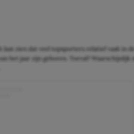
laat zien dat veel topsporters relatief vaak in d
n het jaar zijn geboren. Toeval? Waarschijnlijk 
…