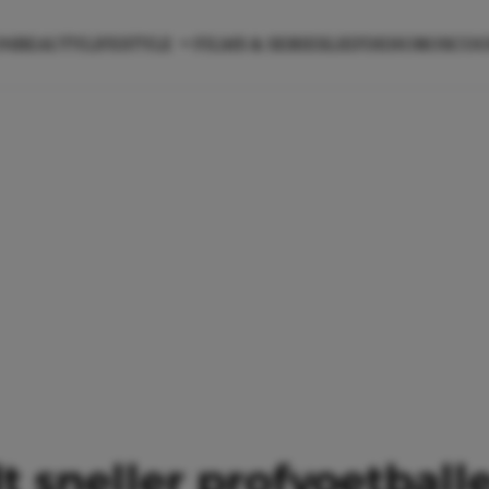
ON
BEAUTY
LIFESTYLE
FILMS & SERIES
LIEFDE
HOROSCO
 sneller profvoetballer