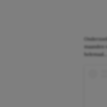
Onderzoek 
maanden va
helemaal