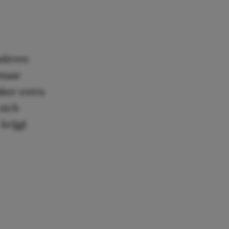
nderen
 maar
aker extra
zich
krijgt