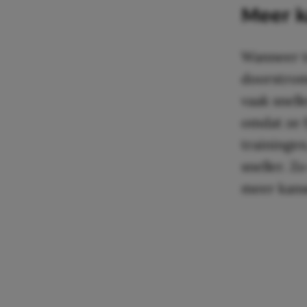
Meer k
Wanneer t
doorstrome
vaak snell
omdat ze f
trainingen
sneller. Z
meer kans