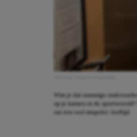
Afbeelding: Instagram @virgilvandijk
Wist je dat sommige onderzoeke
op je kansen in de sportwereld? 
om iets veel simpeler: leeftijd.