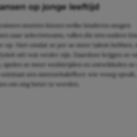
ansen op jonge leeftijd
rainers moeten kiezen welke kinderen mogen
n naar selectieteams, vallen die iets oudere ki
er op. Niet omdat ze per se meer talent hebben,
ysiek nét wat verder zijn. Daardoor krijgen ze v
, spelen ze meer wedstrijden en ontwikkelen ze 
o ontstaat een sneeuwbaleffect: wie vroeg opvalt, 
en om nóg beter te worden.