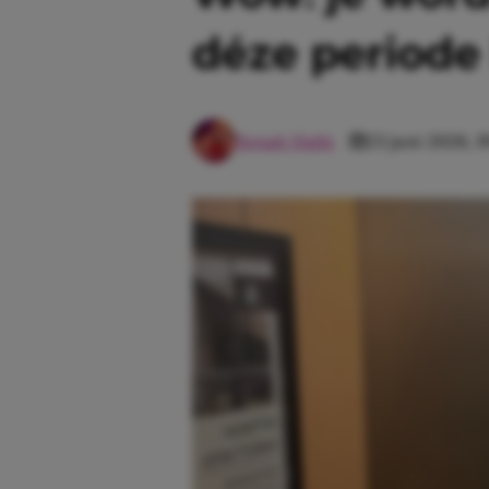
déze periode
Senait Haile
23 juni 2026, 1