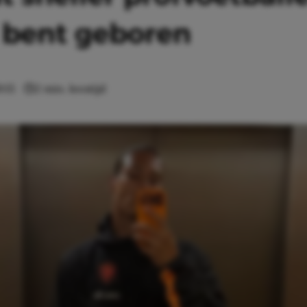
 bent geboren
9:15
2 min. leestijd