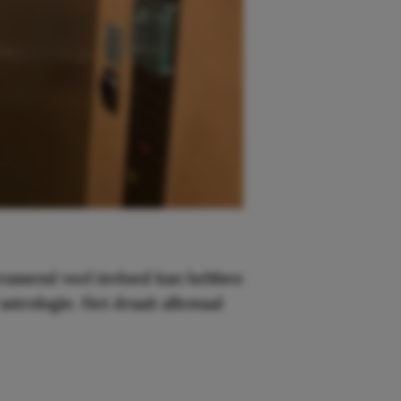
rassend veel invloed kan hebben
strologie. Het draait allemaal