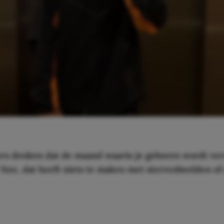
rs denken dat de maand waarin je geboren wordt ver
Nee, dat heeft niets te maken met sterrenbeelden of a