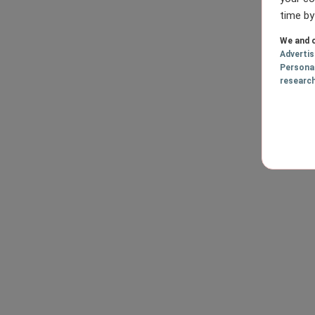
time by
We and o
Adverti
Persona
researc