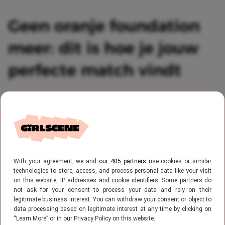
Geen oranje foundation
meer: dit is hoe je jouw
perfecte match vindt
Nicky Van Der Ven
8 augustus 2026, 15:04
4 min. leestijd
Heb je ook wel eens gehad dat je dacht dat je dé
With your agreement, we and
our 405 partners
use cookies or similar
perfecte foundationkleur had gevonden, totdat je
technologies to store, access, and process personal data like your visit
on this website, IP addresses and cookie identifiers. Some partners do
thuiskwam en OMG! Je huid lijkt wel oranje...
not ask for your consent to process your data and rely on their
Dan maar even online shoppen, eh… dit zal dan
legitimate business interest. You can withdraw your consent or object to
data processing based on legitimate interest at any time by clicking on
vast de goede kleur zijn? Hup, op bestellen
“Learn More” or in our Privacy Policy on this website.