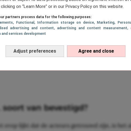
 clicking on “Learn More” or in our Privacy Policy on this website.
ur partners process data for the following purposes:
sements
, Functional
, Information storage on device
, Marketing
, Persona
lised advertising and content, advertising and content measurement, 
h and services development
Adjust preferences
Agree and close
… soort van bevestigd?
 erop lijkt dat de acteurs getrouwd zijn, is het 