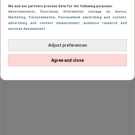
gezichten. Op de schermen aan de
We and our partners process data for the following purposes:
Advertisements
, Functional
, Information storage on device
,
buitenkant van de iconische concertzaal
Marketing
, Personalisation
, Personalised advertising and content,
advertising and content measurement, audience research and
verscheen de tekst
‘JUST&T MARRIED’
, een
services development
knipoog naar de initialen van het kersverse
echtpaar.
Adjust preferences
Agree and close