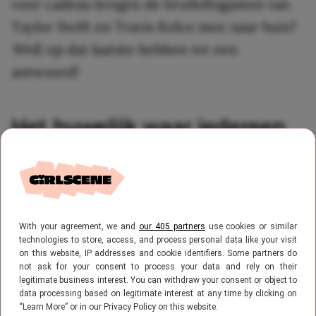
voor cadeau kregen de bruiloftsgasten van
Taylor Swift en Travis Kelce mee naar huis?
Well,
op dat laatste hebben we een
antwoord!
Het huwelijk waar iedereen
over praat
De bruiloft van Taylor en Travis was, als we
de nieuwsbladen moeten geloven,
With your agreement, we and
our 405 partners
use cookies or similar
allesbehalve klein. In Madison Square
technologies to store, access, and process personal data like your visit
on this website, IP addresses and cookie identifiers. Some partners do
Garden in New York gaven ze elkaar het
not ask for your consent to process your data and rely on their
legitimate business interest. You can withdraw your consent or object to
jawoord, omringd door zo’n duizend
data processing based on legitimate interest at any time by clicking on
“Learn More” or in our Privacy Policy on this website.
vrienden, familieleden en bekende