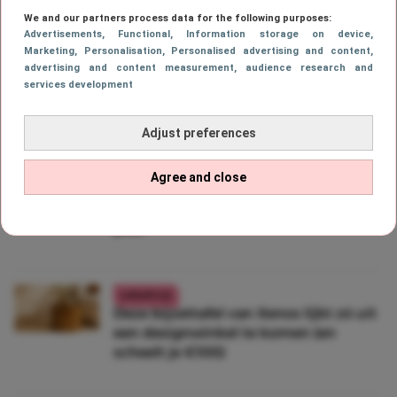
READ
We and our partners process data for the following purposes:
Advertisements
, Functional
, Information storage on device
,
MORE
Marketing
, Personalisation
, Personalised advertising and content,
advertising and content measurement, audience research and
services development
Adjust preferences
LIFESTYLE
Agree and close
Met deze gratis kookapp heb je al je
opgeslagen TikTok-recepten op één
plek
LIFESTYLE
Deze bijzettafel van Xenos lijkt zó uit
een designwinkel te komen (en
scheelt je €100)