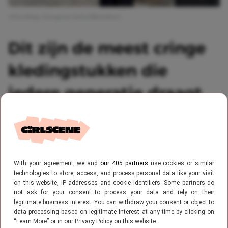
Afbeelding: Instagram @immillieholmes
Dit zijn de meest cringe
kledingstukken die
iedere generatie draagt
Roos-Sanne
1 augustus 2026, 08:59
3 min. leestijd
With your agreement, we and
our 405 partners
use cookies or similar
technologies to store, access, and process personal data like your visit
Dat er fashionverschillen zijn in iedere generatie,
on this website, IP addresses and cookie identifiers. Some partners do
hoeven wij je vast niet meer te vertellen. Maar
not ask for your consent to process your data and rely on their
legitimate business interest. You can withdraw your consent or object to
welke kledingstukken vinden welke generatie
data processing based on legitimate interest at any time by clicking on
nou écht cringe? Wij zochten het uit!
“Learn More” or in our Privacy Policy on this website.