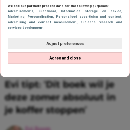
We and our partners process data for the following purposes:
Advertisements
, Functional
, Information storage on device
,
Marketing
, Personalisation
, Personalised advertising and content,
advertising and content measurement, audience research and
services development
Adjust preferences
Agree and close
Afbeelding: Instagram @dualipa
Evi tipt: ‘Dít boek wil je
deze zomer absoluut in
je koffer stoppen’
Evi Boom