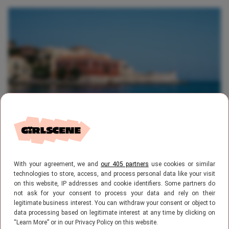
Afbeelding: Pexels | Pham Ngoc Anh
Op vakantie naar
With your agreement, we and
our 405 partners
use cookies or similar
technologies to store, access, and process personal data like your visit
on this website, IP addresses and cookie identifiers. Some partners do
Griekenland? Deze
not ask for your consent to process your data and rely on their
legitimate business interest. You can withdraw your consent or object to
eilanden móét je
data processing based on legitimate interest at any time by clicking on
“Learn More” or in our Privacy Policy on this website.