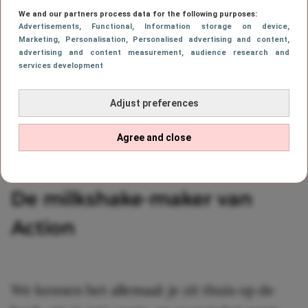
We and our partners process data for the following purposes:
Advertisements
, Functional
, Information storage on device
,
Marketing
, Personalisation
, Personalised advertising and content,
advertising and content measurement, audience research and
services development
Adjust preferences
Agree and close
De milkshake-maker van
Action
We kennen het allemaal: je zit thuis op de