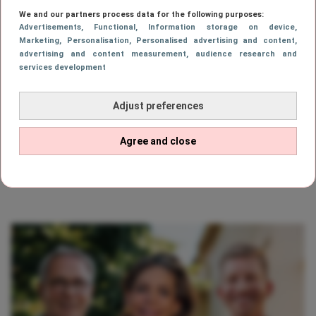
We and our partners process data for the following purposes:
Advertisements
, Functional
, Information storage on device
,
Marketing
, Personalisation
, Personalised advertising and content,
advertising and content measurement, audience research and
services development
Adjust preferences
Agree and close