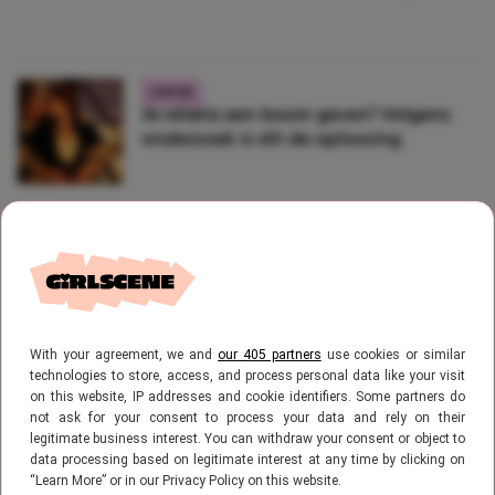
LIEFDE
Je relatie een boost geven? Volgens
onderzoek is dít de oplossing
LIEFDE
Pijnlijk! Hoe wijs je iemand af via
Whatsapp?
With your agreement, we and
our 405 partners
use cookies or similar
technologies to store, access, and process personal data like your visit
on this website, IP addresses and cookie identifiers. Some partners do
not ask for your consent to process your data and rely on their
legitimate business interest. You can withdraw your consent or object to
data processing based on legitimate interest at any time by clicking on
“Learn More” or in our Privacy Policy on this website.