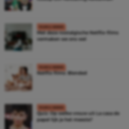
FILMS & SERIES
Met deze nostalgische Netflix-films
vermaken we ons wel
FILMS & SERIES
Netflix films: Blended
FILMS & SERIES
Quiz: Op welke vrouw uit La casa de
papel lijk je het meeste?