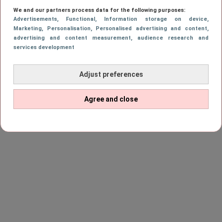
We and our partners process data for the following purposes:
Advertisements
, Functional
, Information storage on device
,
Marketing
, Personalisation
, Personalised advertising and content,
advertising and content measurement, audience research and
services development
Adjust preferences
Agree and close