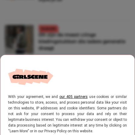
FASHION
Dit zijn de meest cringe
kledingstukken die iedere generatie
draagt
FASHION
Déze Zara-set lijkt zo uit de
kledingkast van Allie uit Off Campus
te komen
With your agreement, we and
our 405 partners
use cookies or similar
technologies to store, access, and process personal data like your visit
on this website, IP addresses and cookie identifiers. Some partners do
FASHION
not ask for your consent to process your data and rely on their
Breng je Bridgerton-fantasie tot leven
legitimate business interest. You can withdraw your consent or object to
met deze korset-top van Zara
data processing based on legitimate interest at any time by clicking on
“Learn More” or in our Privacy Policy on this website.