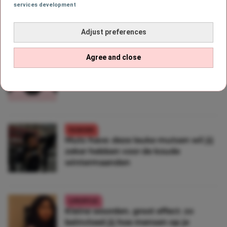
services development
van Black Doves is in aantocht
Adjust preferences
Agree and close
FASHION
Score! Deze body van HEMA is perfect
voor de feestdagen
FASHION
Muts-have: deze leuke mutsen wil jij
zeker hebben voor de koude
wintermaanden
LIFESTYLE
Kleine woorden, groot effect: zo
beïnvloed jij hoe mensen op je