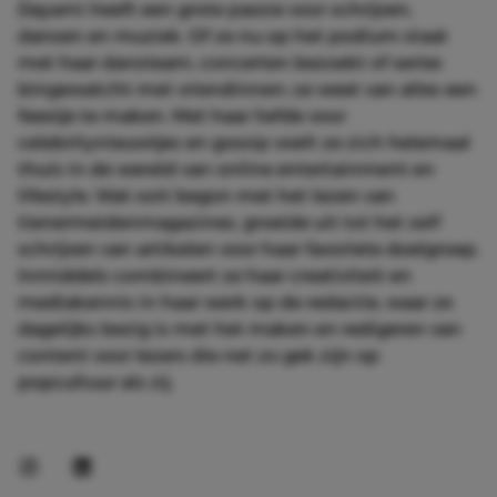
Dayami heeft een grote passie voor schrijven,
dansen en muziek. Of ze nu op het podium staat
met haar dansteam, concerten bezoekt of series
bingewatcht met vriendinnen: ze weet van alles een
feestje te maken. Met haar liefde voor
celebritynieuwtjes en gossip voelt ze zich helemaal
thuis in de wereld van online entertainment en
lifestyle. Wat ooit begon met het lezen van
tienermeidenmagazines, groeide uit tot het zelf
schrijven van artikelen voor haar favoriete doelgroep.
Inmiddels combineert ze haar creativiteit en
mediakennis in haar werk op de redactie, waar ze
dagelijks bezig is met het maken en redigeren van
content voor lezers die net zo gek zijn op
popcultuur als zij.
Instagram
LinkedIn