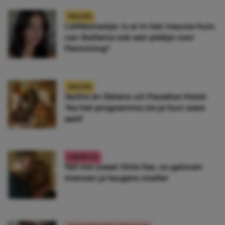
NIEUWS
Liefdesnestje: is er in het nieuwe huis
van Stefania ook een plekje voor
Flemming?
NIEUWS
Jackie en Delano uit Paradise Hotel:
‘Na het programma zie je hun ware
aard’
LIFESTYLE
Tell me sweet little lies: zo geloven
mensen je leugens sneller