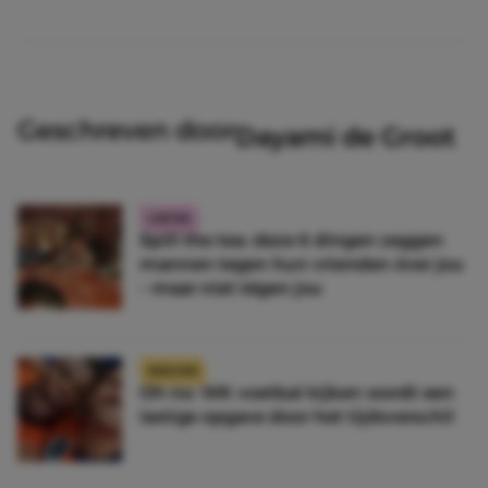
Geschreven door
Dayami de Groot
LIEFDE
Spill the tea: deze 6 dingen zeggen
mannen tegen hun vrienden óver jou
– maar niet tégen jou
NIEUWS
Oh no: WK voetbal kijken wordt een
lastige opgave door het tijdsverschil