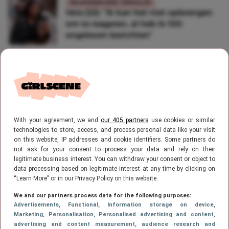
WAARGEBEURDE VERHALEN
Vera (22): “Ik kan het niet opbrengen
om te reageren, al heb ik 100
ongelezen berichten”
LIFESTYLE
Sip it! Deze Owala FreeSip fles is nú te
koop bij de Bijenkorf
With your agreement, we and
our 405 partners
use cookies or similar
technologies to store, access, and process personal data like your visit
on this website, IP addresses and cookie identifiers. Some partners do
FILMS & SERIES
not ask for your consent to process your data and rely on their
Can’t wait: dit is alles wat we weten
legitimate business interest. You can withdraw your consent or object to
over Maxton Hall seizoen 3
data processing based on legitimate interest at any time by clicking on
“Learn More” or in our Privacy Policy on this website.
We and our partners process data for the following purposes:
Advertisements
, Functional
, Information storage on device
,
Marketing
, Personalisation
, Personalised advertising and content,
FILMS & SERIES
advertising and content measurement, audience research and
Het spannende vervolg: seizoen twee