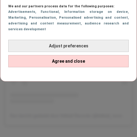
We and our partners process data for the following purposes:
Advertisements
, Functional
, Information storage on device
,
Marketing
, Personalisation
, Personalised advertising and content,
advertising and content measurement, audience research and
services development
Dit bericht op Instagram bekijken
Adjust preferences
Agree and close
Een bericht gedeeld door Kittball Records (@kittball_records)