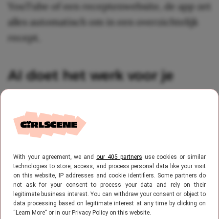
YouTube of een receptenwebsite, de app zet
alles automatisch om in een overzichtelijk
recept.
AI doet het werk voor je
Het handige aan Kookboek? Je hoeft niet
meer zelf ingrediënten over te typen of
video’s steeds opnieuw terug te kijken. Met
behulp van AI haalt de app alle belangrijke
With your agreement, we and
our 405 partners
use cookies or similar
informatie uit een video of recept en zet
technologies to store, access, and process personal data like your visit
on this website, IP addresses and cookie identifiers. Some partners do
deze om in een duidelijke receptkaart,
not ask for your consent to process your data and rely on their
legitimate business interest. You can withdraw your consent or object to
compleet met:
data processing based on legitimate interest at any time by clicking on
“Learn More” or in our Privacy Policy on this website.