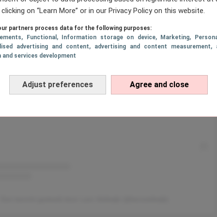
 clicking on “Learn More” or in our Privacy Policy on this website.
ur partners process data for the following purposes:
sements
, Functional
, Information storage on device
, Marketing
, Persona
lised advertising and content, advertising and content measurement, 
h and services development
 bekijken op Instagram
Adjust preferences
Agree and close
Een bericht gedeeld door Lars Veldwijk (@larsveldwijk)