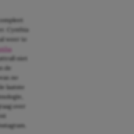
 compleet
er. Cynthia
al weer te
ntha
trall niet
an de
 was
no
e laatste
hnologie,
graag over
ent
Instagram.