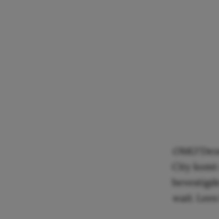
OMG!
Dez
City komt
bevestigd
wait.
Lees 