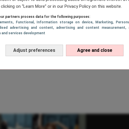
 clicking on “Learn More” or in our Privacy Policy on this website.
ur partners process data for the following purposes:
sements
, Functional
, Information storage on device
, Marketing
, Persona
lised advertising and content, advertising and content measurement, 
h and services development
Adjust preferences
Agree and close