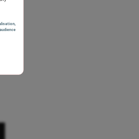
lisation
,
audience