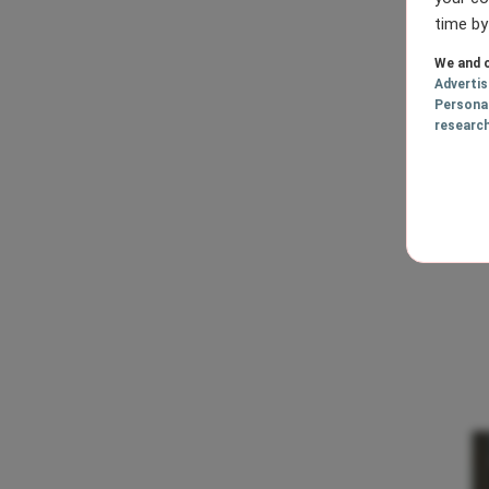
time by
We and o
Adverti
Persona
researc