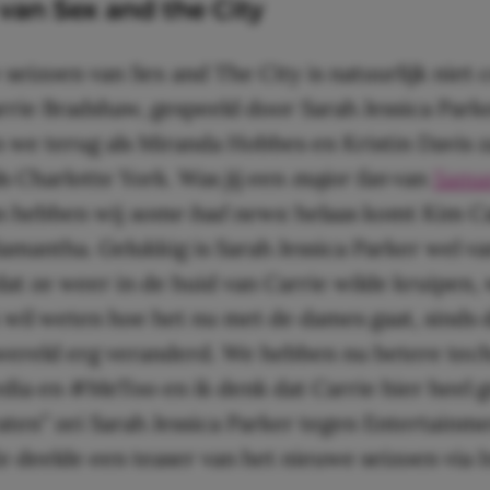
 van Sex and the City
seizoen van Sex and The City is natuurlijk niet
rie Bradshaw, gespeeld door Sarah Jessica Park
 we terug als Miranda Hobbes en Kristin Davis z
als Charlotte York. Was jij een
major fan
van
Sama
n hebben wij
some bad news:
helaas komt Kim Cat
Samantha. Gelukkig is Sarah Jessica Parker wel v
 dat ze weer in de huid van Carrie wilde kruipen,
k wil weten hoe het nu met de dames gaat, sinds d
 wereld erg veranderd. We hebben nu betere tec
dia en #MeToo en ik denk dat Carrie hier heel 
ten” zei Sarah Jessica Parker tegen Entertainm
e deelde een teaser van het nieuwe seizoen via 