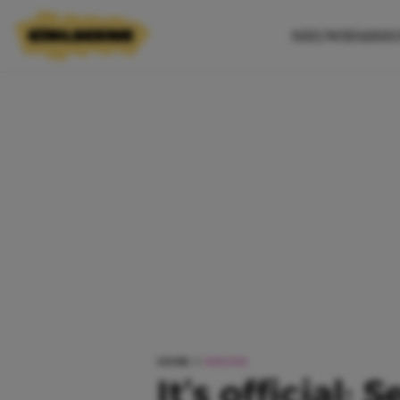
Direct naar content
NIEUWS
FASHI
HOME
NIEUWS
It’s official