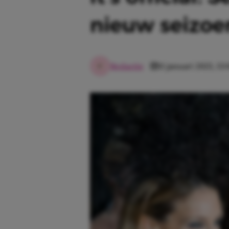
nieuw seizoe
Redactie
11 januari 2021, 13