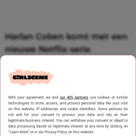
Harlan Coben komt met een
nieuwe Netflix-serie
Op het moment dat er een nieuwe serie van
Harlan Coben op Netflix verschijnt, weet je
eigenlijk al dat je je nieuwe binge-favoriet
With your agreement, we and
our 405 partners
use cookies or similar
technologies to store, access, and process personal data like your visit
hebt gevonden. Zijn series zitten altijd vol
on this website, IP addresses and cookie identifiers. Some partners do
geheimen, verdachte personages en
not ask for your consent to process your data and rely on their
legitimate business interest. You can withdraw your consent or object to
plottwists waardoor je hélémaal in shock
data processing based on legitimate interest at any time by clicking on
“Learn More” or in our Privacy Policy on this website.
bent. Na
I Will Find You
,
Fool Me Once
,