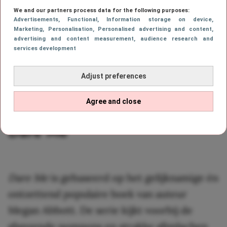
We and our partners process data for the following purposes:
Advertisements
, Functional
, Information storage on device
,
Marketing
, Personalisation
, Personalised advertising and content,
advertising and content measurement, audience research and
services development
Adjust preferences
Agree and close
Dare Me
Dare Me
is gebaseerd op het gelijknamige én
ontzettend populaire boek van auteur
Megan Abbott. De serie kijkt voorbij de
glanzende pompons en strakke glimlachen