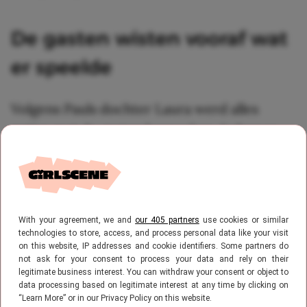
De gasten wisten vooraf wat
er speelde
Volgens Pauls dochter Laura werd alles
netjes met de gasten besproken. Iedereen
die tijdens de opnameperiode een kamer
boekte, kreeg te horen dat er camera’s
aanwezig zouden zijn. Voelde iemand zich
daar niet fijn bij? Dan kon diegene de
With your agreement, we and
our 405 partners
use cookies or similar
technologies to store, access, and process personal data like your visit
boeking zonder problemen annuleren. Dat je
on this website, IP addresses and cookie identifiers. Some partners do
in de B&B verbleef, betekende trouwens niet
not ask for your consent to process your data and rely on their
legitimate business interest. You can withdraw your consent or object to
meteen dat je ook in een aflevering
data processing based on legitimate interest at any time by clicking on
“Learn More” or in our Privacy Policy on this website.
terechtkwam. Sommige vakantiegangers