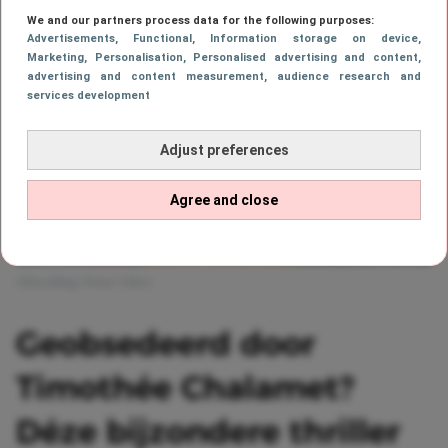
We and our partners process data for the following purposes:
Advertisements
, Functional
, Information storage on device
,
Marketing
, Personalisation
, Personalised advertising and content,
advertising and content measurement, audience research and
services development
Adjust preferences
Agree and close
Afbeelding: Prime Video
Geobsedeerd door
Timothée Chalamet?
Déze bijzondere thriller