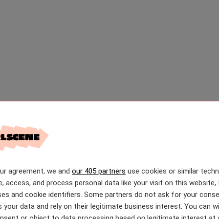
our agreement, we and
our 405 partners
use cookies or similar tech
e, access, and process personal data like your visit on this website, 
es and cookie identifiers. Some partners do not ask for your conse
 your data and rely on their legitimate business interest. You can 
nsent or object to data processing based on legitimate interest at 