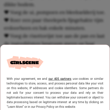
dikke bodem.
♥ Voeg de ui, pompoen en bleekselderij toe.
♥ Roer een paar theelepels fijngehakte tijm
erdoorheen en bak enkele minuten.
♥ Voeg de risottorijst toe aan de pan en laat
de ingrediënten langzaam garen op laag
vuur.
♥ Blijf continu roeren, totdat de rijst
doorzichtig is geworden.
♥ Voeg de wijn toe.
With your agreement, we and
our 405 partners
use cookies or similar
♥ Voeg de eerste soeplepel hete bouillon
technologies to store, access, and process personal data like your visit
on this website, IP addresses and cookie identifiers. Some partners do
toe zodra de wijn is opgenomen door de
not ask for your consent to process your data and rely on their
rijst.
legitimate business interest. You can withdraw your consent or object to
data processing based on legitimate interest at any time by clicking on
♥ Blijf lepels bouillon toevoegen en roeren.
“Learn More” or in our Privacy Policy on this website.