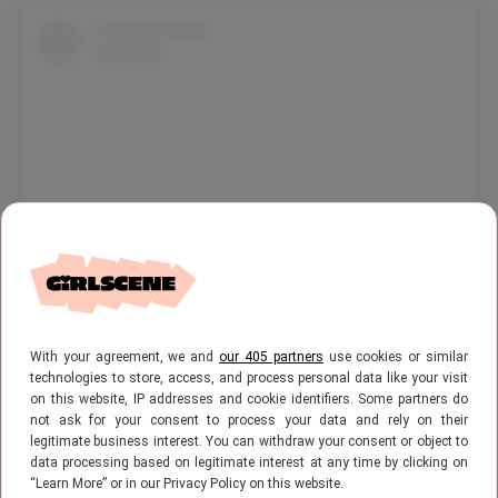
Dit bericht op Instagram bekijken
With your agreement, we and
our 405 partners
use cookies or similar
technologies to store, access, and process personal data like your visit
on this website, IP addresses and cookie identifiers. Some partners do
not ask for your consent to process your data and rely on their
legitimate business interest. You can withdraw your consent or object to
data processing based on legitimate interest at any time by clicking on
“Learn More” or in our Privacy Policy on this website.