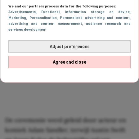
We and our partners process data for the following purposes:
Advertisements
, Functional
, Information storage on device
,
Marketing
, Personalisation
, Personalised advertising and content,
Een bericht gedeeld door Marifer Ayala (@mariferayim)
advertising and content measurement, audience research and
services development
Adjust preferences
Agree and close
De ceremonie werd geleid door acteur en
komiek Adam Sandler, terwijl Austin Swift