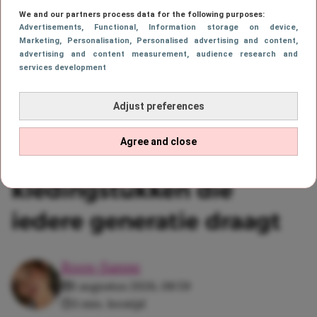
We and our partners process data for the following purposes:
Advertisements
, Functional
, Information storage on device
,
Marketing
, Personalisation
, Personalised advertising and content,
advertising and content measurement, audience research and
services development
Adjust preferences
Afbeelding: Instagram @immillieholmes
Agree and close
Dit zijn de meest cringe
kledingstukken die
iedere generatie draagt
Roos-Sanne
1 augustus 2026, 08:59
3 min. leestijd